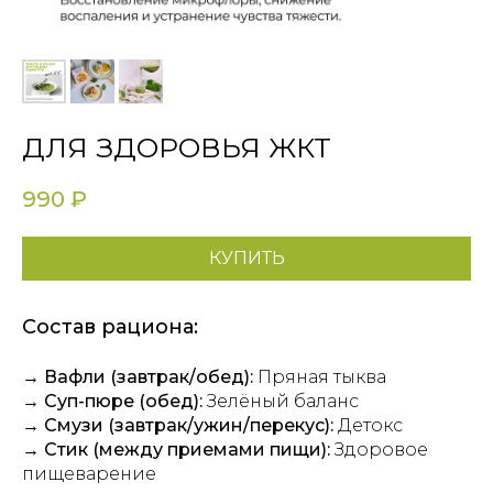
ДЛЯ ЗДОРОВЬЯ ЖКТ
990
₽
КУПИТЬ
Состав рациона:
→ Вафли (завтрак/обед):
Пряная тыква
→ Суп-пюре (обед):
Зелёный баланс
→ Смузи (завтрак/ужин/перекус):
Детокс
→ Стик (между приемами пищи):
Здоровое
пищеварение