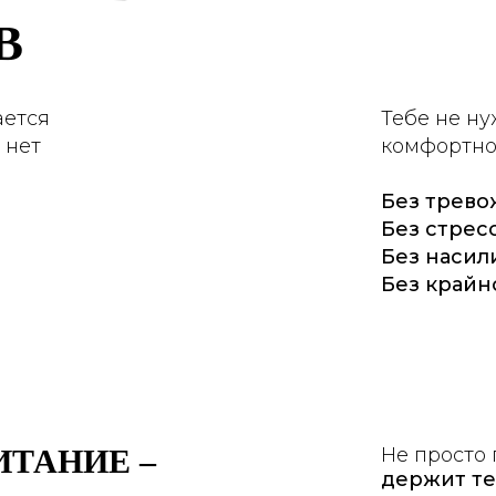
В
ается
Тебе не ну
 нет
комфортно 
Без трево
Без стресс
Без насил
Без крайн
ТАНИЕ –
Не просто 
держит те