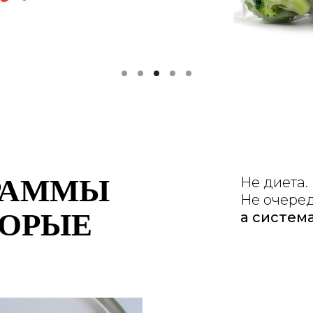
ГРАММЫ
Не диета.
Не очеред
ТОРЫЕ
а система