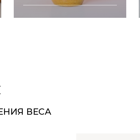
суперфуды в составе
много клетчатки
здоровый перекус
I
ЕНИЯ ВЕСА