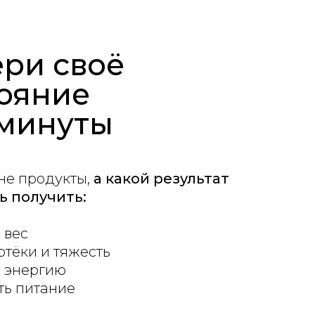
ри своё
ояние
 минуты
не продукты,
а какой результат
ь получить:
 вес
отёки и тяжесть
ь энергию
ть питание