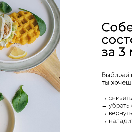
Собе
сост
за 3
Выбирай 
ты хочеш
→ снизить
→ убрать 
→ вернут
→ налади