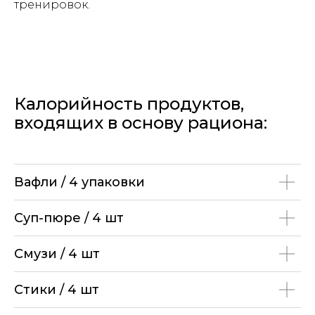
тренировок.
О НАС
КАТАЛОГ
ПАРТНЕРАМ
ВЕНДИНГ
ГДЕ
Калорийность продуктов,
КУПИТЬ
ОПЛАТА И
ДОСТАВКА
входящих в основу рациона:
ДЕКЛАРАЦИИ
Публичная оферта
Политика конфидентциальности
ИНН: 5038175016 ОГРН: 1235000031881
Вафли / 4 упаковки
ЗДОРОВЬЕ. МОЛОДОСТЬ. КРАСОТА
Суп-пюре / 4 шт
Смузи / 4 шт
Стики / 4 шт