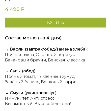
4 490
₽
КУПИТЬ
Состав меню (на 4 дня):
→ Вафли (завтрак/обед/замена хлеба):
Пряная тыква, Овощной перекус,
Банановый брауни, Венская классика
→ Супы (обед):
Пряный томат, Тыквенный хумус,
Зелёный баланс, Белковый карри
→ Смузи (ужин/перекус):
Иммунитет, Антистресс,
Витаминный, Высокобелковый