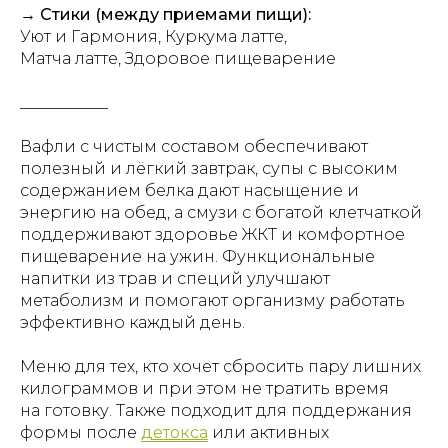
→ Стики (между приемами пищи):
Уют и Гармония, Куркума латте,
Матча латте, Здоровое пищеварение
___________
Вафли с чистым составом обеспечивают
полезный и лёгкий завтрак, супы с высоким
содержанием белка дают насыщение и
энергию на обед, а смузи с богатой клетчаткой
поддерживают здоровье ЖКТ и комфортное
пищеварение на ужин. Функциональные
напитки из трав и специй улучшают
метаболизм и помогают организму работать
эффективно каждый день.
Меню для тех, кто хочет сбросить пару лишних
ОТВЕТИМ НА ЛЮБЫЕ
килограммов и при этом не тратить время
ВОПРОСЫ:
на готовку. Также подходит для поддержания
+7 495 134 81 31
info@moozi.org
формы после
детокса
или активных