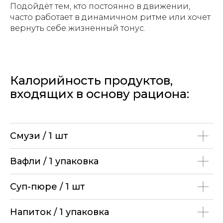
Подойдёт тем, кто постоянно в движении,
часто работает в динамичном ритме или хочет
вернуть себе жизненный тонус.
ОТВЕТИМ НА ЛЮБЫЕ
ВОПРОСЫ:
+7 495 134 81 31
info@moozi.org
Калорийность продуктов,
входящих в основу рациона:
О НАС
КАТАЛОГ
ПАРТНЕРАМ
ВЕНДИНГ
ГДЕ
Смузи / 1 шт
КУПИТЬ
ОПЛАТА И
ДОСТАВКА
ДЕКЛАРАЦИИ
Вафли / 1 упаковка
Публичная оферта
Суп-пюре / 1 шт
Политика конфидентциальности
ИНН: 5038175016 ОГРН: 1235000031881
Напиток / 1 упаковка
ЗДОРОВЬЕ. МОЛОДОСТЬ. КРАСОТА